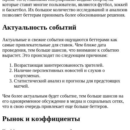
которые ставят многие пользователи, являются футбол, хоккей
и баскетбол. Их большое количество исследований и анализов
позволяет беттерам принимать более обоснованные решения.
Актуальность событий
Актуальные и свежие события ощущаются беттерами как
самые привлекательные для ставок. Чем ближе дата
проведения, тем больше шансов, что внимание к событию
вырастет. Это происходит по следующим причинам:
Возрастающая заинтересованность зрителей.
Наличие перспективных новостей и слухов о
спортсменах.
Статистический анализ и прогнозы для предстоящих
матчей.
Чем более актуальным будет событие, тем больше шансов на
его одновременное обсуждение в медиа и социальных сетях,
что в свою очередь привлекает еще больше беттеров.
Рынок и коэффициенты