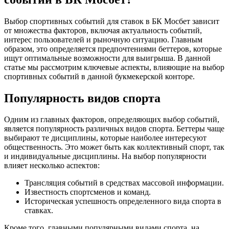
Выбор спортивных событий для ставок в БК Мосбет зависит
от множества факторов, включая актуальность событий,
интерес пользователей и рыночную ситуацию. Главным
образом, это определяется предпочтениями беттеров, которые
ищут оптимальные возможности для выигрыша. В данной
статье мы рассмотрим ключевые аспекты, влияющие на выбор
спортивных событий в данной букмекерской конторе.
Популярность видов спорта
Одним из главных факторов, определяющих выбор событий,
является популярность различных видов спорта. Беттеры чаще
выбирают те дисциплины, которые наиболее интересуют
общественность. Это может быть как коллективный спорт, так
и индивидуальные дисциплины. На выбор популярности
влияет несколько аспектов:
Трансляция событий в средствах массовой информации.
Известность спортсменов и команд.
Историческая успешность определенного вида спорта в
ставках.
Кроме того, главными популярными видами спорта, на