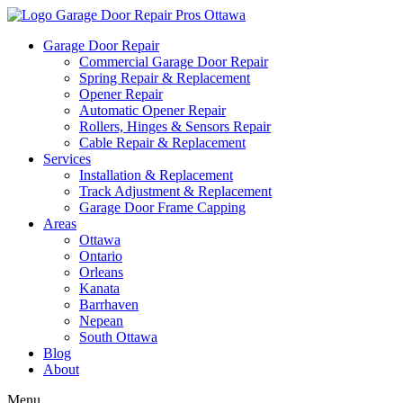
Garage Door Repair
Commercial Garage Door Repair
Spring Repair & Replacement
Opener Repair
Automatic Opener Repair
Rollers, Hinges & Sensors Repair
Cable Repair & Replacement
Services
Installation & Replacement
Track Adjustment & Replacement
Garage Door Frame Capping
Areas
Ottawa
Ontario
Orleans
Kanata
Barrhaven
Nepean
South Ottawa
Blog
About
Menu