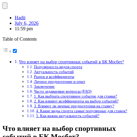
Hadii
July 6, 2026
11:59 pm
Table of Contents
Что влияет на выбор спортивных событий в БК Мосбет?
Популярность видов спорта
Актуальность событий
Рынок и коэффициенты
Личное предпочтение и опыт
Заключение
Часто задаваемые вопросы (FAQ)
1. Как выбрать спортивное событие для ставки?
2. Как влияют коэффициенты на выбор событий?
3. Влияют ли личные предпочтения на ставку?
4. Какие виды спорта самые популярные для ставок?
5. Как важна актуальность событий?
Что влияет на выбор спортивных
событий в БК Мосбет?