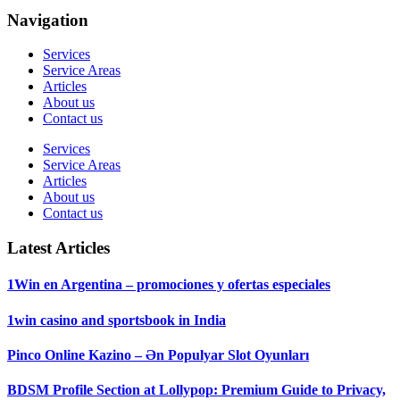
Navigation
Services
Service Areas
Articles
About us
Contact us
Services
Service Areas
Articles
About us
Contact us
Latest Articles
1Win en Argentina – promociones y ofertas especiales
1win casino and sportsbook in India
Pinco Online Kazino – Ən Populyar Slot Oyunları
BDSM Profile Section at Lollypop: Premium Guide to Privacy,