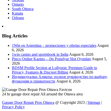
Ontario
South Ottawa
Kanata
Orleans
Blog Articles
1Win en Argentina – promociones y ofertas especiales
August
6, 2026
1win casino and sportsbook in India
August 6, 2026
Pinco Online Kazino – Ən Populyar Slot Oyunları
August 5,
2026
BDSM Profile Section at Lollypop: Premium Guide to
Privacy, Features & Discreet Billing
August 4, 2026
Индивидуалки Алматы: полное руководство по выбору,
функциям и приватности
August 4, 2026
24 hr garage door repair All around the Ottawa area
Garage Door Repair Pros Ottawa
@ Copyright 2023 |
Sitemap
|
Privacy Policy