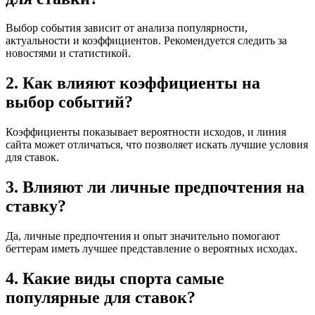
Выбор события зависит от анализа популярности,
актуальности и коэффициентов. Рекомендуется следить за
новостями и статистикой.
2. Как влияют коэффициенты на
выбор событий?
Коэффициенты показывает вероятности исходов, и линия
сайта может отличаться, что позволяет искать лучшие условия
для ставок.
3. Влияют ли личные предпочтения на
ставку?
Да, личные предпочтения и опыт значительно помогают
беттерам иметь лучшее представление о вероятных исходах.
4. Какие виды спорта самые
популярные для ставок?